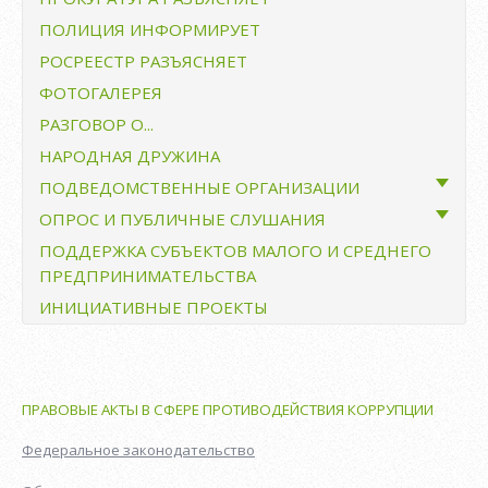
ПОЛИЦИЯ ИНФОРМИРУЕТ
Образование
РОСРЕЕСТР РАЗЪЯСНЯЕТ
Культура
ФОТОГАЛЕРЕЯ
Спорт и молодежная политика
РАЗГОВОР О...
Библиотеки
НАРОДНАЯ ДРУЖИНА
МКУ "Возрождение"
ПОДВЕДОМСТВЕННЫЕ ОРГАНИЗАЦИИ
ОПРОС И ПУБЛИЧНЫЕ СЛУШАНИЯ
МКУ «Возрождение»
ПОДДЕРЖКА СУБЪЕКТОВ МАЛОГО И СРЕДНЕГО
Публичные слушания
МКП ДСП «Дружинское»
ПРЕДПРИНИМАТЕЛЬСТВА
Общественные обсуждения
ИНИЦИАТИВНЫЕ ПРОЕКТЫ
Опрос граждан
Публичные слушания и общественные
обсуждения с использованием Единого портала
ПРАВОВЫЕ АКТЫ В СФЕРЕ ПРОТИВОДЕЙСТВИЯ КОРРУПЦИИ
Федеральное законодательство