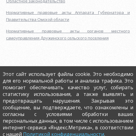
Областное законодательство
Нормативные правовые акты Аппарата Губернатора и
Правительства Омской области
Нормативные правовые акты органов местного
самоуправления Дружинского сельского поселения
Этот сайт использует файлы cookie. Это необходимо
для его нормальной работы и анализа трафика. Это
помогает обеспечивать качество услуг, собирать
статистику использования, а также выявлять и
предотвращать нарушения. Закрывая это
© 2026 • Разработка и поддержка:
ООО «СибСР»
сообщение, вы подтверждаете, что ознакомлены и
Политика конфиденциальности
согласны с условиями обработки ваших
персональных данных, в том числе с использованием
Все права защищенны законом и международными
интернет-сервиса «Яндекс.Метрика», в соответствии
соглашениями.
с нашей
Политикой конфиденциальности
.