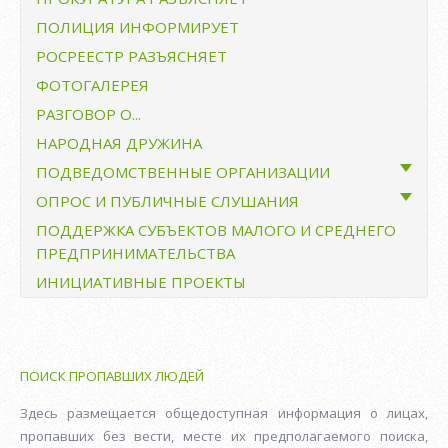
ПОЛИЦИЯ ИНФОРМИРУЕТ
Образование
РОСРЕЕСТР РАЗЪЯСНЯЕТ
Культура
ФОТОГАЛЕРЕЯ
Спорт и молодежная политика
РАЗГОВОР О...
Библиотеки
НАРОДНАЯ ДРУЖИНА
МКУ "Возрождение"
ПОДВЕДОМСТВЕННЫЕ ОРГАНИЗАЦИИ
ОПРОС И ПУБЛИЧНЫЕ СЛУШАНИЯ
МКУ «Возрождение»
ПОДДЕРЖКА СУБЪЕКТОВ МАЛОГО И СРЕДНЕГО
Публичные слушания
МКП ДСП «Дружинское»
ПРЕДПРИНИМАТЕЛЬСТВА
Общественные обсуждения
ИНИЦИАТИВНЫЕ ПРОЕКТЫ
Опрос граждан
Публичные слушания и общественные
обсуждения с использованием Единого портала
ПОИСК ПРОПАВШИХ ЛЮДЕЙ
Здесь размещается общедоступная информация о лицах,
пропавших без вести, месте их предполагаемого поиска,